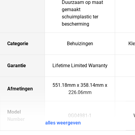
Duurzaam op maat
gemaakt
schuimplastic ter
bescherming
Categorie
Behuizingen
Kle
Garantie
Lifetime Limited Warranty
551.18mm x 358.14mm x
Afmetingen
226.06mm
Model
0G04981-1
Number
alles weergeven