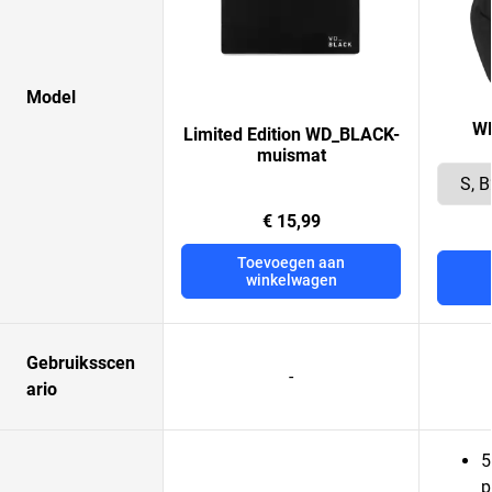
Model
W
Limited Edition WD_BLACK-
muismat
€ 15,99
Toevoegen aan
winkelwagen
Gebruiksscen
-
ario
5
p