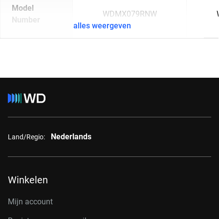
Model
WDMX079RNW
Number
alles weergeven
Nederlands
Land/Regio:
Winkelen
Mijn account