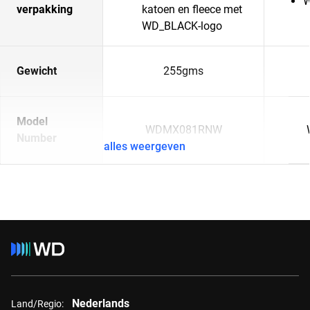
W
verpakking
katoen en fleece met
WD_BLACK-logo
Gewicht
255gms
Model
WDMX081RNW
Number
alles weergeven
Nederlands
Land/Regio: