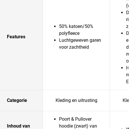
(
D
r
50% katoen/50%
z
polyfleece
D
Features
Luchtgeweven garen
e
voor zachtheid
d
m
o
H
m
E
Categorie
Kleding en uitrusting
Kle
Poort & Pullover
Inhoud van
hoodie (zwart) van