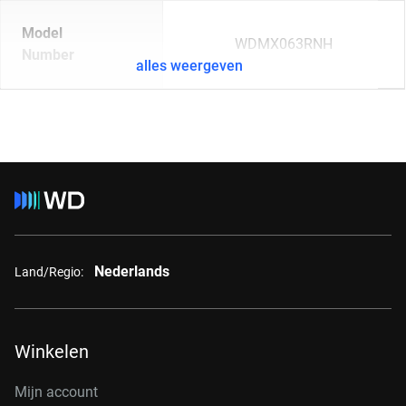
Model
WDMX063RNH
Number
alles weergeven
Nederlands
Land/Regio:
Winkelen
Mijn account