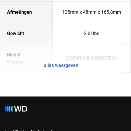
Afmetingen
135mm x 48mm x 165.8mm
Gewicht
2.01lbs
Model
WDBWLG0040HBK-EESN
Number
alles weergeven