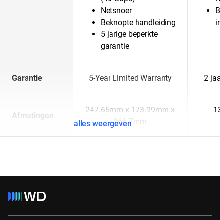
Netsnoer
B
Beknopte handleiding
i
5 jarige beperkte
garantie
Garantie
5-Year Limited Warranty
2 ja
247.65mm x 173.99mm x
1
Afmetingen
266.7mm
alles weergeven