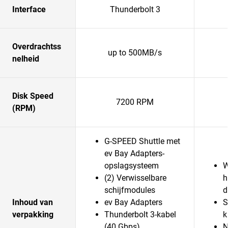
Interface
Thunderbolt 3
Overdrachtss
up to 500MB/s
nelheid
Disk Speed
7200 RPM
(RPM)
G-SPEED Shuttle met
ev Bay Adapters-
opslagsysteem
W
(2) Verwisselbare
h
schijfmodules
d
Inhoud van
ev Bay Adapters
S
verpakking
Thunderbolt 3-kabel
k
(40 Gbps)
N