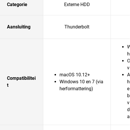
Categorie
Externe HDD
Aansluiting
Thunderbolt
W
h
O
v
macOS 10.12+
A
Compatibilitei
Windows 10 en 7 (via
h
t
herformattering)
e
b
v
d
a