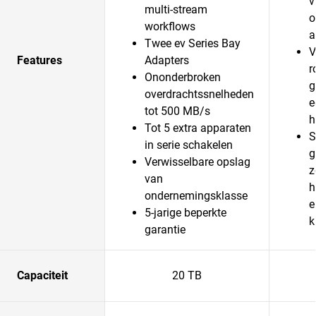
v
multi-stream
o
workflows
a
Twee ev Series Bay
V
Features
Adapters
r
Ononderbroken
g
overdrachtssnelheden
e
tot 500 MB/s
h
Tot 5 extra apparaten
S
in serie schakelen
g
Verwisselbare opslag
z
van
h
ondernemingsklasse
e
5-jarige beperkte
k
garantie
Capaciteit
20 TB