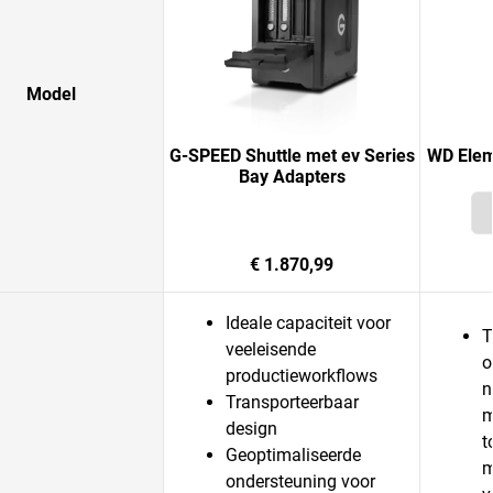
Model
G-SPEED Shuttle met ev Series
WD Elem
Bay Adapters
€ 1.870,99
Ideale capaciteit voor
T
veeleisende
o
productieworkflows
n
Transporteerbaar
m
design
t
Geoptimaliseerde
m
ondersteuning voor