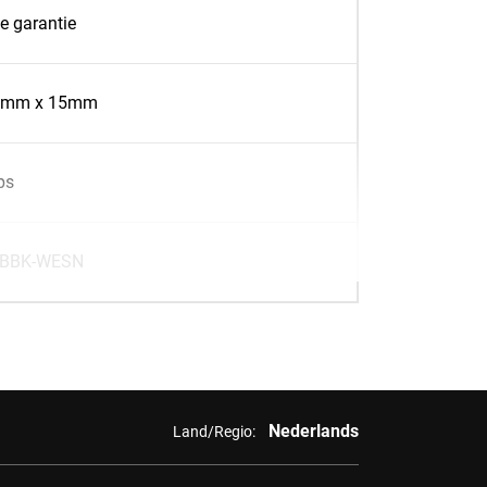
te garantie
.1mm x 15mm
bs
BBK-WESN
Nederlands
Land/Regio: