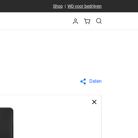
Shop
|
WD voor bedrijven
Delen