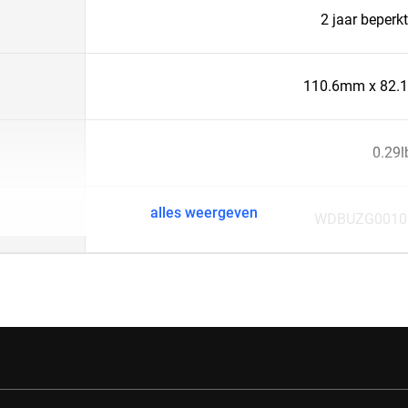
2 jaar beperk
110.6mm x 82
0.29l
alles weergeven
WDBUZG0010