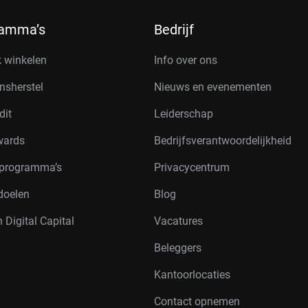
ramma’s
Bedrijf
k winkelen
Info over ons
nsherstel
Nieuws en evenementen
dit
Leiderschap
wards
Bedrijfsverantwoordelijkheid
rprogramma’s
Privacycentrum
doelen
Blog
 Digital Capital
Vacatures
Beleggers
Kantoorlocaties
Contact opnemen