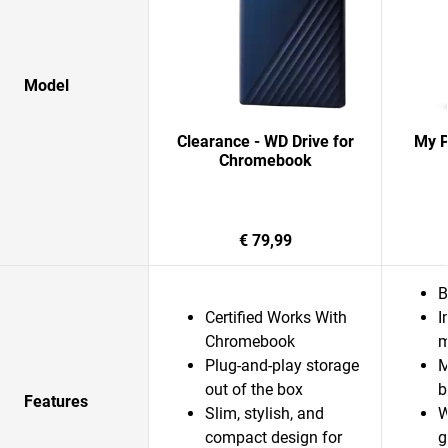
Model
Clearance - WD Drive for
My P
Chromebook
€ 79,99
B
Certified Works With
I
Chromebook
m
Plug-and-play storage
M
out of the box
b
Features
Slim, stylish, and
W
compact design for
g