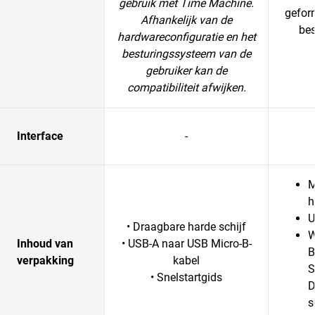
gebruik met Time Machine.
gefor
Afhankelijk van de
be
hardwareconfiguratie en het
besturingssysteem van de
gebruiker kan de
compatibiliteit afwijken.
Interface
-
M
h
U
• Draagbare harde schijf
W
Inhoud van
• USB-A naar USB Micro-B-
B
verpakking
kabel
S
• Snelstartgids
D
s