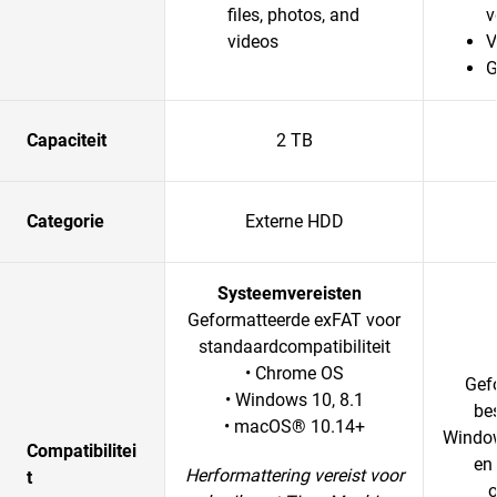
files, photos, and
v
videos
V
G
Capaciteit
2 TB
Categorie
Externe HDD
Systeemvereisten
Geformatteerde exFAT voor
standaardcompatibiliteit
• Chrome OS
Gef
• Windows 10, 8.1
be
• macOS® 10.14+
Windo
Compatibilitei
en
Herformattering vereist voor
t