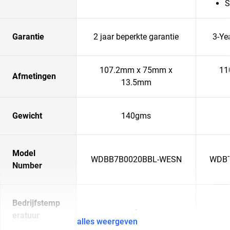
S
Garantie
2 jaar beperkte garantie
3-Ye
107.2mm x 75mm x
11
Afmetingen
13.5mm
Gewicht
140gms
Model
WDBB7B0020BBL-WESN
WDBT
Number
Bedrijfstemp
-
eratuur
alles weergeven