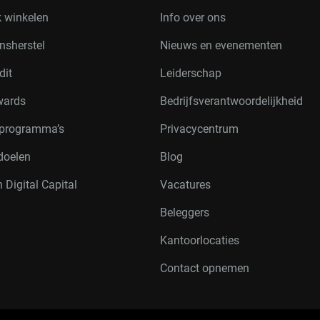
k winkelen
Info over ons
nsherstel
Nieuws en evenementen
dit
Leiderschap
wards
Bedrijfsverantwoordelijkheid
rprogramma’s
Privacycentrum
doelen
Blog
 Digital Capital
Vacatures
Beleggers
Kantoorlocaties
Contact opnemen