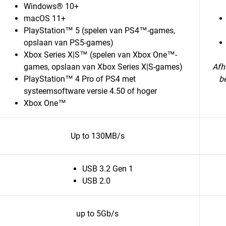
Windows® 10+
macOS 11+
PlayStation™ 5 (spelen van PS4™-games,
opslaan van PS5-games)
Xbox Series X|S™ (spelen van Xbox One™-
games, opslaan van Xbox Series X|S-games)
Afh
PlayStation™ 4 Pro of PS4 met
b
systeemsoftware versie 4.50 of hoger
Xbox One™
Up to 130MB/s
USB 3.2 Gen 1
USB 2.0
up to 5Gb/s