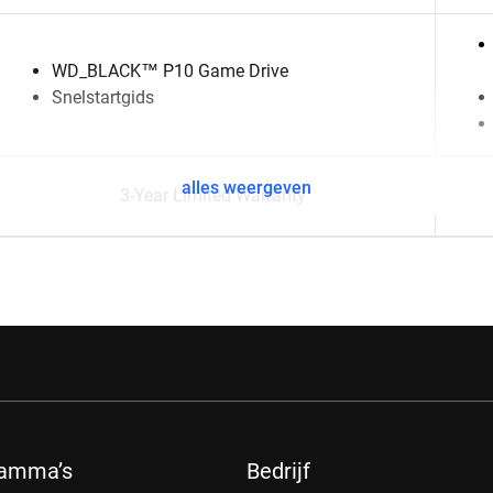
WD_BLACK™ P10 Game Drive
Snelstartgids
alles weergeven
3-Year Limited Warranty
ramma’s
Bedrijf