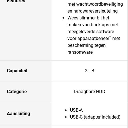
Features
met wachtwoordbeveiliging
en hardwareversleuteling
Wees slimmer bij het
maken van back-ups met
meegeleverde software
2
voor apparaatbeheer
met
bescherming tegen
ransomware
Capaciteit
2 TB
Categorie
Draagbare HDD
USB-A
Aansluiting
USB-C (adapter included)