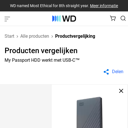
WD named Most Ethical for 8th straight year.
Meer informatie
Start
Alle producten
Productvergelijking
Producten vergelijken
My Passport HDD werkt met USB-C™
Delen