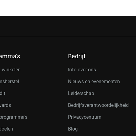
ramma’s
Bedrijf
k winkelen
Info over ons
nsherstel
Nieuws en evenementen
dit
Leiderschap
wards
Bedrijfsverantwoordelijkheid
rprogramma’s
Privacycentrum
doelen
Blog