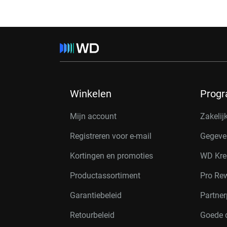
Winkelen
Prog
Mijn account
Zakelij
Registreren voor e-mail
Gegeve
Kortingen en promoties
WD Kre
Productassortiment
Pro Re
Garantiebeleid
Partne
Retourbeleid
Goede 