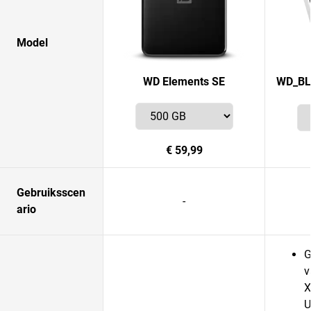
Model
WD Elements SE
WD_BL
€ 59,99
Gebruiksscen
-
ario
G
v
X
U