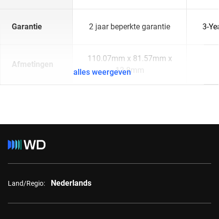
Garantie
2 jaar beperkte garantie
3-Ye
110.07mm x 81.57mm x
Afmetingen
12.8mm
alles weergeven
Nederlands
Land/Regio: