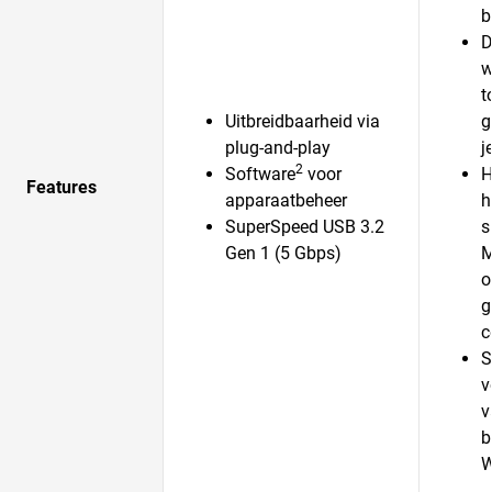
b
D
w
t
Uitbreidbaarheid via
g
plug-and-play
j
2
Software
voor
H
Features
apparaatbeheer
h
SuperSpeed USB 3.2
s
Gen 1 (5 Gbps)
M
o
g
c
S
v
v
b
W