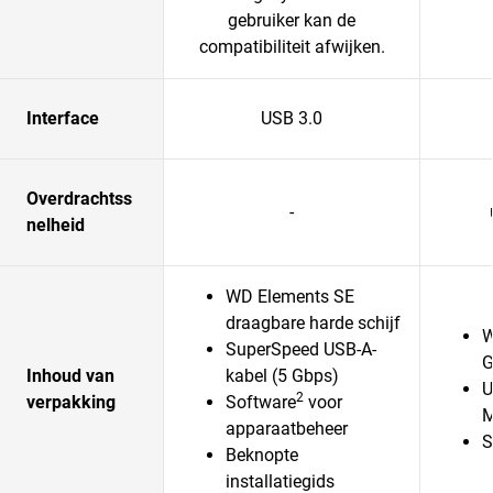
gebruiker kan de
compatibiliteit afwijken.
Interface
USB 3.0
Overdrachtss
-
nelheid
WD Elements SE
draagbare harde schijf
W
SuperSpeed USB-A-
G
Inhoud van
kabel (5 Gbps)
U
2
verpakking
Software
voor
M
apparaatbeheer
S
Beknopte
installatiegids