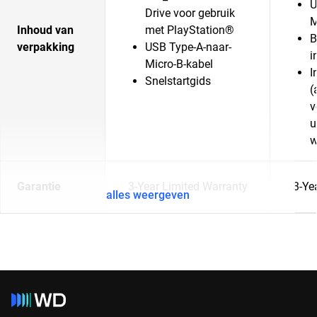
U
Drive voor gebruik
M
Inhoud van
met PlayStation®
B
verpakking
USB Type-A-naar-
i
Micro-B-kabel
I
Snelstartgids
(
v
u
w
Garantie
3-Year Limited Warranty
3-Ye
alles weergeven