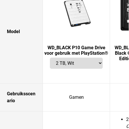
Model
WD_BLACK P10 Game Drive
WD_BLA
voor gebruik met PlayStation®
Black 
Edit
Gebruiksscen
Gamen
ario
2
C