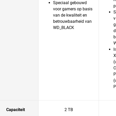
Speciaal gebouwd
p
voor gamers op basis
S
van de kwaliteit en
v
betrouwbaarheid van
g
WD_BLACK
d
b
I
X
(
O
P
(
P
Capaciteit
2 TB