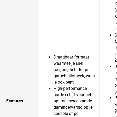
O
(
X
t
e
G
C
d
z
Draagbaar formaat
2
waarmee je snel
D
toegang hebt tot je
m
gamebibliotheek, waar
m
je ook bent
b
High-performance
g
harde schijf voor het
P
Features
optimaliseren van de
w
gamingervaring op je
g
console of pc
h