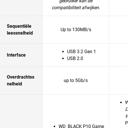
gebruiker kan de
compatibiliteit afwijken.
Sequentiële
Up to 130MB/s
leessnelheid
USB 3.2 Gen 1
Interface
USB 2.0
Overdrachtss
up to 5Gb/s
nelheid
D
P
WD_BLACK P10 Game