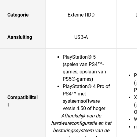
Categorie
Externe HDD
Aansluiting
USB-A
PlayStation® 5
(spelen van PS4™-
games, opslaan van
P
PS5®-games)
(
PlayStation® 4 Pro of
P
PS4™ met
Compatibilitei
X
systeemsoftware
t
(
versie 4.50 of hoger
O
Afhankelijk van de
W
hardwareconfiguratie en het
m
besturingssysteem van de