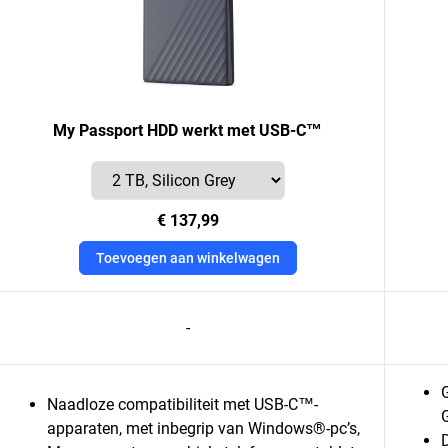
My Passport HDD werkt met USB-C™
€ 137,99
Toevoegen aan winkelwagen
-
Naadloze compatibiliteit met USB-C™-
apparaten, met inbegrip van Windows®-pc’s,