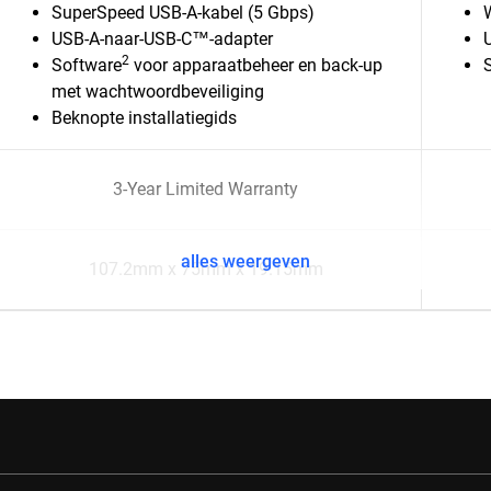
SuperSpeed USB-A-kabel (5 Gbps)
USB-A-naar-USB-C™-adapter
2
Software
voor apparaatbeheer en back-up
met wachtwoordbeveiliging
Beknopte installatiegids
3-Year Limited Warranty
alles weergeven
107.2mm x 75mm x 19.15mm