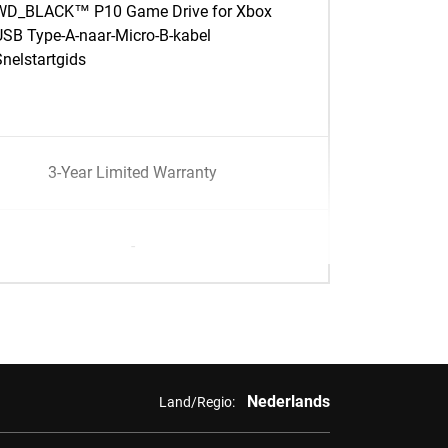
WD_BLACK™ P10 Game Drive for Xbox
USB Type-A-naar-Micro-B-kabel
Snelstartgids
3-Year Limited Warranty
-
Nederlands
Land/Regio: