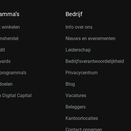
ramma’s
Bedrijf
k winkelen
Info over ons
nsherstel
Nieuws en evenementen
dit
Leiderschap
wards
Bedrijfsverantwoordelijkheid
rprogramma’s
Privacycentrum
doelen
Blog
 Digital Capital
Vacatures
Beleggers
Kantoorlocaties
Contact opnemen