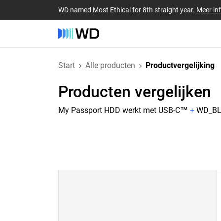
WD named Most Ethical for 8th straight year.
Meer in
Start
Alle producten
Productvergelijking
Producten vergelijken
My Passport HDD werkt met USB-C™
+
WD_BLA