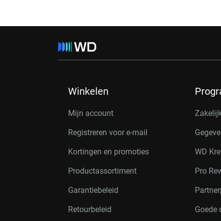
Winkelen
Prog
Mijn account
Zakelij
Registreren voor e-mail
Gegeve
Kortingen en promoties
WD Kre
Productassortiment
Pro Re
Garantiebeleid
Partne
Retourbeleid
Goede 