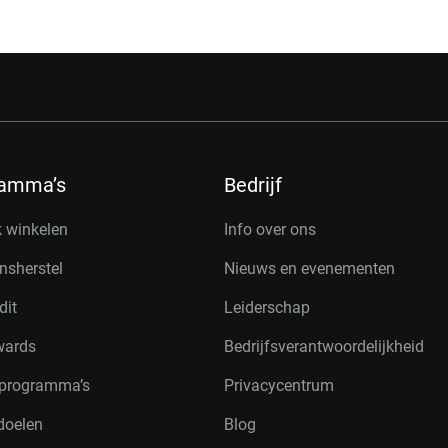
ramma’s
Bedrijf
k winkelen
Info over ons
nsherstel
Nieuws en evenementen
dit
Leiderschap
wards
Bedrijfsverantwoordelijkheid
rprogramma’s
Privacycentrum
doelen
Blog