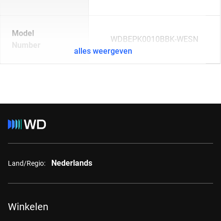
Model
WDBEPK0010BBK-WESN
Number
alles weergeven
Nederlands
Land/Regio:
Winkelen