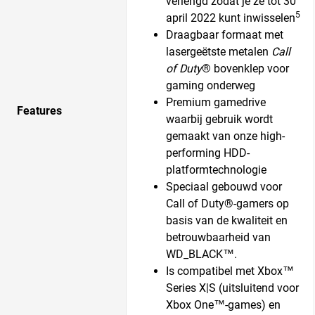
verlengd zodat je ze tot 30
5
april 2022 kunt inwisselen
Draagbaar formaat met
lasergeëtste metalen
Call
of Duty
® bovenklep voor
gaming onderweg
Premium gamedrive
Features
waarbij gebruik wordt
gemaakt van onze high-
performing HDD-
platformtechnologie
Speciaal gebouwd voor
Call of Duty®-gamers op
basis van de kwaliteit en
betrouwbaarheid van
WD_BLACK™.
Is compatibel met Xbox™
Series X|S (uitsluitend voor
Xbox One™-games) en