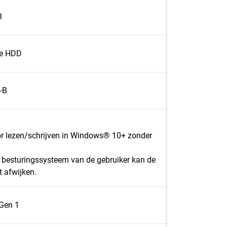
B
e HDD
-B
 lezen/schrijven in Windows® 10+ zonder
t besturingssysteem van de gebruiker kan de
t afwijken.
Gen 1