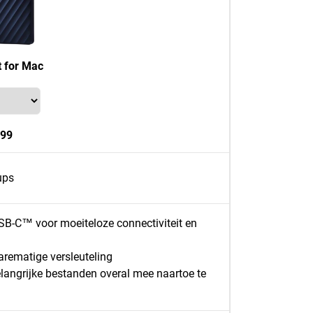
 for Mac
,99
ups
B-C™ voor moeiteloze connectiviteit en
rematige versleuteling
langrijke bestanden overal mee naartoe te