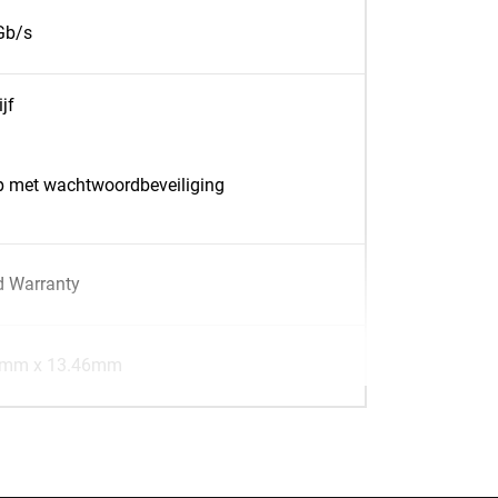
Gb/s
jf
p met wachtwoordbeveiliging
d Warranty
3mm x 13.46mm