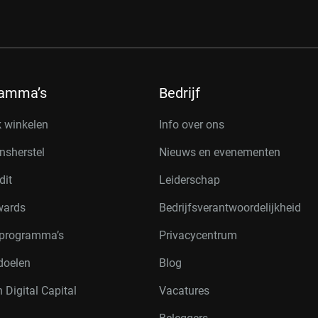
ramma’s
Bedrijf
k winkelen
Info over ons
nsherstel
Nieuws en evenementen
dit
Leiderschap
wards
Bedrijfsverantwoordelijkheid
rprogramma’s
Privacycentrum
doelen
Blog
 Digital Capital
Vacatures