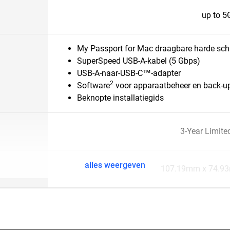
up to 5
My Passport for Mac draagbare harde schi
SuperSpeed USB-A-kabel (5 Gbps)
USB-A-naar-USB-C™-adapter
2
Software
voor apparaatbeheer en back-u
Beknopte installatiegids
3-Year Limite
alles weergeven
107.19mm x 74.9