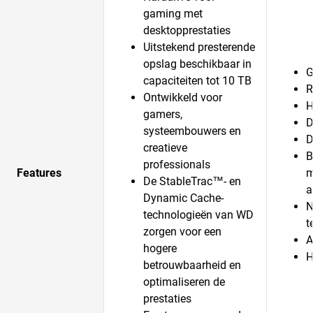
gaming met
desktopprestaties
Uitstekend presterende
opslag beschikbaar in
G
capaciteiten tot 10 TB
R
Ontwikkeld voor
H
gamers,
D
systeembouwers en
D
creatieve
B
professionals
Features
m
De StableTrac™- en
a
Dynamic Cache-
N
technologieën van WD
t
zorgen voor een
A
hogere
H
betrouwbaarheid en
optimaliseren de
prestaties