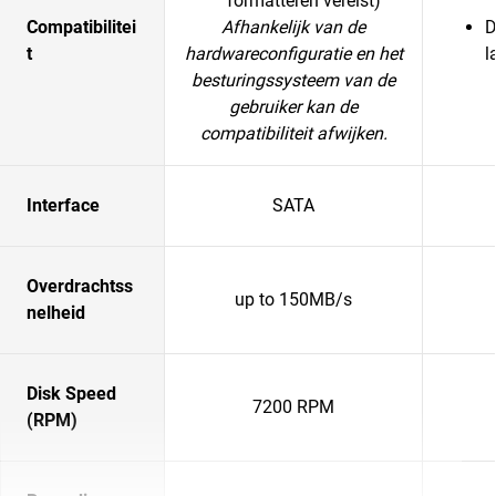
formatteren vereist)
Compatibilitei
Afhankelijk van de
D
t
hardwareconfiguratie en het
l
besturingssysteem van de
gebruiker kan de
compatibiliteit afwijken.
Interface
SATA
Overdrachtss
up to 150MB/s
nelheid
Disk Speed
7200 RPM
(RPM)