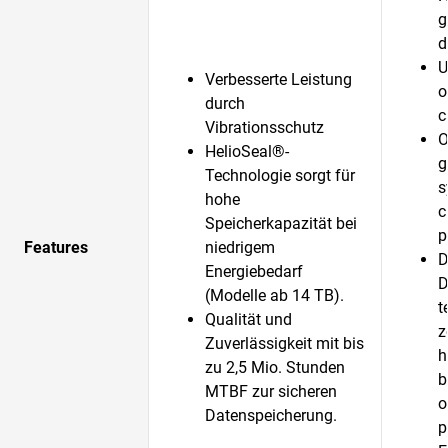
g
d
U
Verbesserte Leistung
o
durch
c
Vibrationsschutz
O
HelioSeal®-
g
Technologie sorgt für
s
hohe
c
Speicherkapazität bei
p
Features
niedrigem
D
Energiebedarf
D
(Modelle ab 14 TB).
t
Qualität und
z
Zuverlässigkeit mit bis
h
zu 2,5 Mio. Stunden
b
MTBF zur sicheren
o
Datenspeicherung.
p