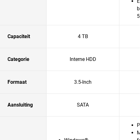
E
b
5
Capaciteit
4 TB
Categorie
Interne HDD
Formaat
3.5-Inch
Aansluiting
SATA
P
M