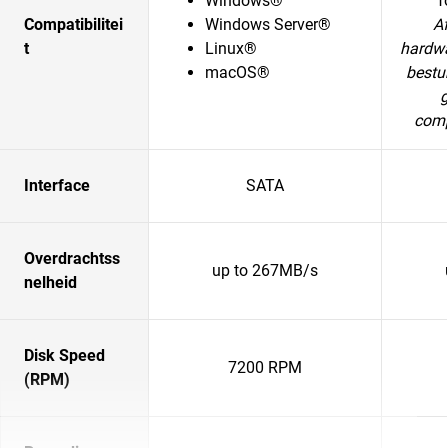
Windows®
f
Compatibilitei
Windows Server®
Af
t
Linux®
hardwa
macOS®
bestu
g
compa
Interface
SATA
Overdrachtss
up to 267MB/s
nelheid
Disk Speed
7200 RPM
(RPM)