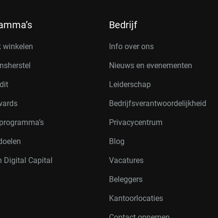
ramma’s
Bedrijf
k winkelen
Info over ons
nsherstel
Nieuws en evenementen
dit
Leiderschap
wards
Bedrijfsverantwoordelijkheid
rprogramma’s
Privacycentrum
doelen
Blog
 Digital Capital
Vacatures
Beleggers
Kantoorlocaties
Contact opnemen