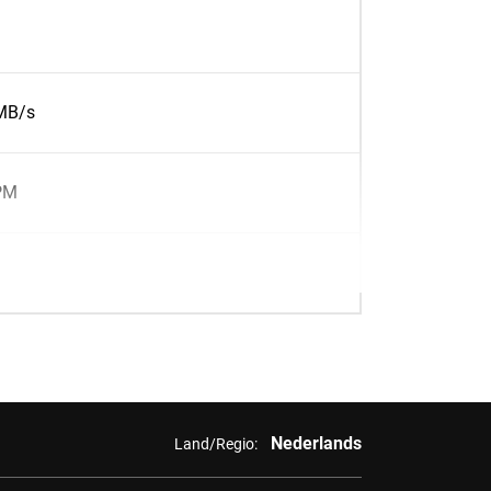
MB/s
PM
Nederlands
Land/Regio: