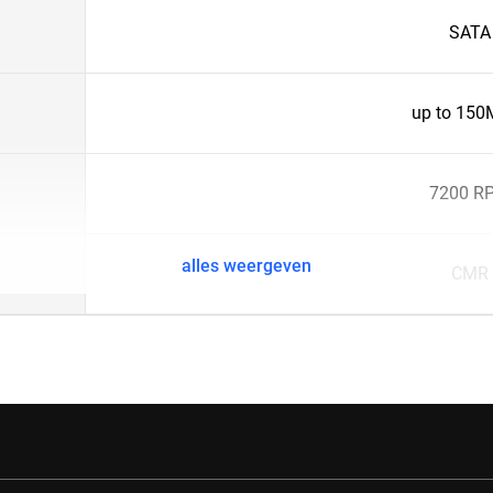
SATA
up to 150
7200 R
alles weergeven
CMR