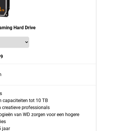
ming Hard Drive
99
n
s
 capaciteiten tot 10 TB
creatieve professionals
ogieën van WD zorgen voor een hogere
ies
 jaar