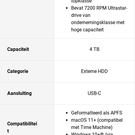
topklasse
Bevat 7200 RPM Ultrastar-
drive van
ondernemingsklasse met
hoge capaciteit
Capaciteit
4 TB
Categorie
Externe HDD
Aansluiting
USB-C
Geformatteerd als APFS
macOS 11+ (compatibel
Compatibilitei
met Time Machine)
t
Windows 10+® (via