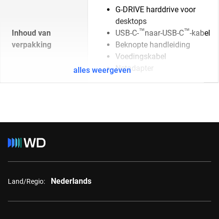
G-DRIVE harddrive voor
desktops
™
™
Inhoud van
USB-C-
naar-USB-C
-kabel
verpakking
Beknopte handleiding
Voedingskabel
Netadapter
alles weergeven
Nederlands
Land/Regio: