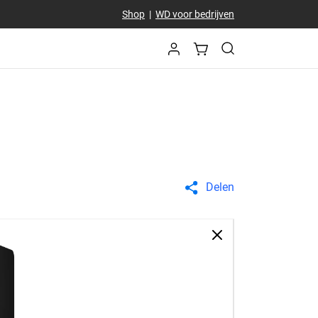
Shop
|
WD voor bedrijven
Delen