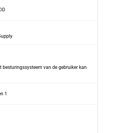
HDD
Supply
et besturingssysteem van de gebruiker kan
en 1