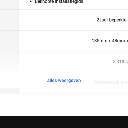
Beknopte installatiegids
2 jaar beperkte
135mm x 48mm 
2.01lbs
alles weergeven
WDBWLG0040H