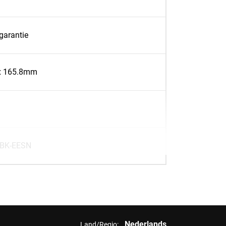
 garantie
x 165.8mm
BK-EESN
Nederlands
Land/Regio: