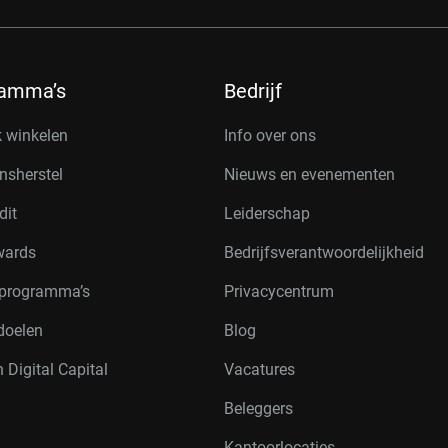
ramma’s
Bedrijf
k winkelen
Info over ons
nsherstel
Nieuws en evenementen
dit
Leiderschap
wards
Bedrijfsverantwoordelijkheid
rprogramma’s
Privacycentrum
doelen
Blog
 Digital Capital
Vacatures
Beleggers
Kantoorlocaties