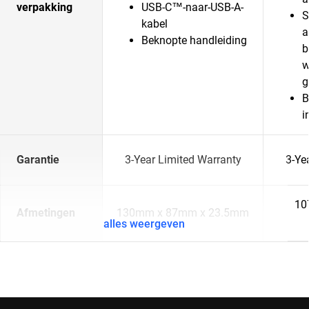
verpakking
USB-C™-naar-USB-A-
S
kabel
a
Beknopte handleiding
b
w
g
B
i
Garantie
3-Year Limited Warranty
3-Ye
10
Afmetingen
130mm x 87mm x 23.5mm
alles weergeven