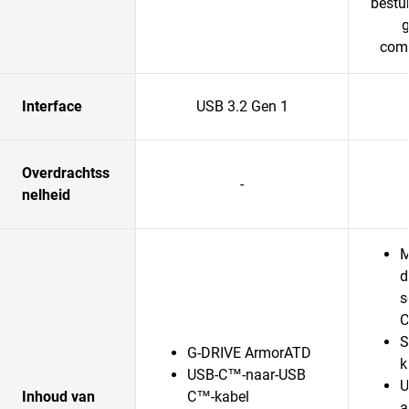
bestu
g
comp
Interface
USB 3.2 Gen 1
Overdrachtss
-
nelheid
M
d
s
S
G-DRIVE ArmorATD
k
USB-C™-naar-USB
U
Inhoud van
C™-kabel
a