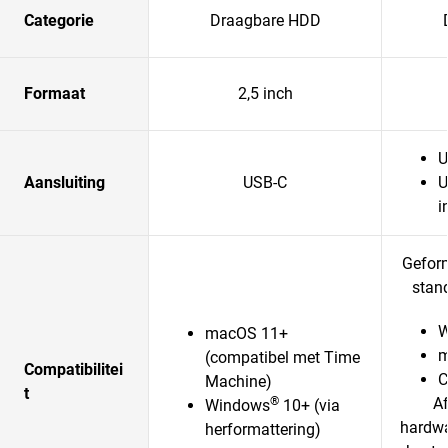
Categorie
Draagbare HDD
Formaat
2,5 inch
U
Aansluiting
USB-C
U
i
Gefor
stand
W
macOS 11+
m
(compatibel met Time
Compatibilitei
Machine)
t
®
Af
Windows
10+ (via
hardwa
herformattering)