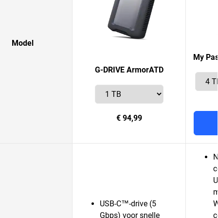
Model
My Pas
G-DRIVE ArmorATD
€ 94,99
N
c
U
m
USB-C™-drive (5
W
Gbps) voor snelle
c