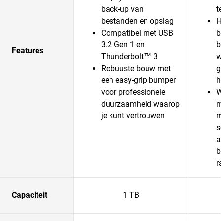
back-up van
t
bestanden en opslag
H
Compatibel met USB
b
3.2 Gen 1 en
b
Features
Thunderbolt™ 3
w
Robuuste bouw met
g
een easy-grip bumper
h
voor professionele
W
duurzaamheid waarop
m
je kunt vertrouwen
m
s
a
b
r
Capaciteit
1 TB