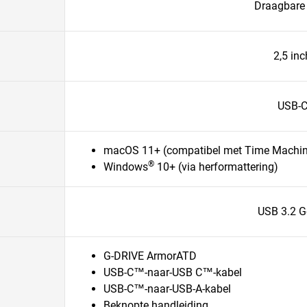
Draagbare
2,5 inc
USB-
macOS 11+ (compatibel met Time Machin
®
Windows
10+ (via herformattering)
USB 3.2 G
G-DRIVE ArmorATD
USB-C™-naar-USB C™-kabel
USB-C™-naar-USB-A-kabel
Beknopte handleiding