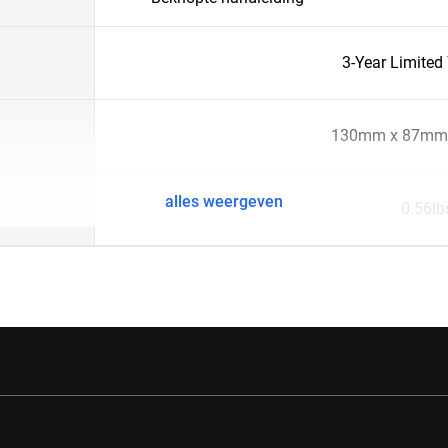
3-Year Limited
130mm x 87mm
alles weergeven
0.56lb