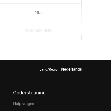
1lbs
WDMX085RNW
Nederlands
Land/Regio:
Ondersteuning
Hulp vragen