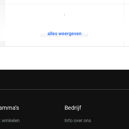
-
alles weergeven
SDPA4NN-0000-GBSNB
ramma’s
Bedrijf
k winkelen
Info over ons