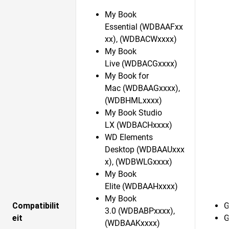
My Book
Essential (WDBAAFxx
xx), (WDBACWxxxx)
My Book
Live (WDBACGxxxx)
My Book for
Mac (WDBAAGxxxx),
(WDBHMLxxxx)
My Book Studio
LX (WDBACHxxxx)
WD Elements
Desktop (WDBAAUxxx
x), (WDBWLGxxxx)
My Book
Elite (WDBAAHxxxx)
My Book
Compatibilit
G
3.0 (WDBABPxxxx),
eit
G
(WDBAAKxxxx)