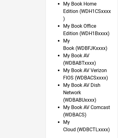
My Book Home
Edition (WDH1CSxxxx
)
My Book Office
Edition (WDH1Bxxxx)
My
Book (WDBFJKxxxx)
My Book AV
(WDBABTxxxx)
My Book AV Verizon
FIOS (WDBACSxxxx)
My Book AV Dish
Network
(WDBABUxxxx)
My Book AV Comcast
(WDBACS)
My
Cloud (WDBCTLxxxx)