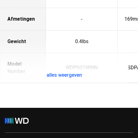
Afmetingen
-
169m
Gewicht
0.4lbs
Model
WDPS074RNN
SDP
Number
alles weergeven