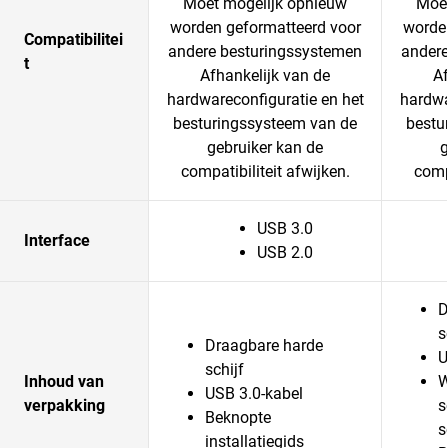
Moet mogelijk opnieuw
Moet
worden geformatteerd voor
worde
Compatibilitei
andere besturingssystemen
andere
t
Afhankelijk van de
Af
hardwareconfiguratie en het
hardwa
besturingssysteem van de
bestu
gebruiker kan de
g
compatibiliteit afwijken.
compa
USB 3.0
Interface
USB 2.0
D
s
Draagbare harde
U
schijf
Inhoud van
W
USB 3.0-kabel
verpakking
s
Beknopte
s
installatiegids