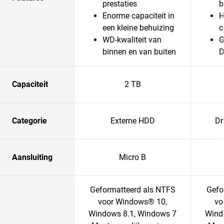
prestaties
b
Enorme capaciteit in
H
een kleine behuizing
c
WD-kwaliteit van
G
binnen en van buiten
D
Capaciteit
2 TB
Categorie
Externe HDD
Dr
Aansluiting
Micro B
Geformatteerd als NTFS
Gefo
voor Windows® 10,
vo
Windows 8.1, Windows 7
Wind