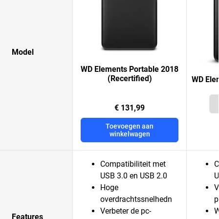
Model
WD Elements Portable 2018
(Recertified)
WD Elem
€ 131,99
Toevoegen aan
winkelwagen
Compatibiliteit met
C
USB 3.0 en USB 2.0
U
Hoge
V
overdrachtssnelhedn
p
Verbeter de pc-
W
Features