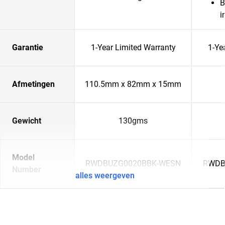
B
i
Garantie
1-Year Limited Warranty
1-Ye
Afmetingen
110.5mm x 82mm x 15mm
Gewicht
130gms
Model
RWDBUZG0020BBK-WESN
RWDB
Number
alles weergeven