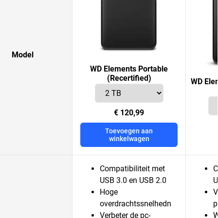
Model
WD Elements Portable
(Recertified)
WD Elem
€ 120,99
Toevoegen aan
winkelwagen
Compatibiliteit met
C
USB 3.0 en USB 2.0
U
Hoge
V
overdrachtssnelhedn
p
Verbeter de pc-
W