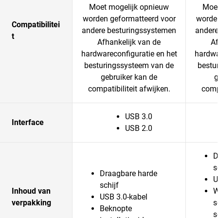
Moet mogelijk opnieuw
Moet
worden geformatteerd voor
worde
Compatibilitei
andere besturingssystemen
andere
t
Afhankelijk van de
Af
hardwareconfiguratie en het
hardwa
besturingssysteem van de
bestu
gebruiker kan de
g
compatibiliteit afwijken.
compa
USB 3.0
Interface
USB 2.0
D
s
Draagbare harde
U
schijf
Inhoud van
W
USB 3.0-kabel
verpakking
s
Beknopte
s