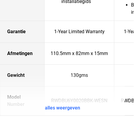
installatiegids
B
i
Garantie
1-Year Limited Warranty
1-Ye
Afmetingen
110.5mm x 82mm x 15mm
Gewicht
130gms
Model
RWDBU6Y0020BBK-WESN
RWDB
Number
alles weergeven