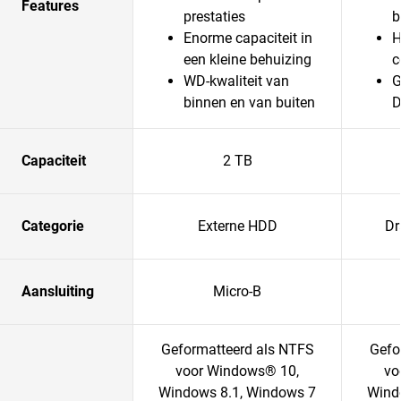
Features
prestaties
b
Enorme capaciteit in
H
een kleine behuizing
c
WD-kwaliteit van
G
binnen en van buiten
D
Capaciteit
2 TB
Categorie
Externe HDD
Dr
Aansluiting
Micro-B
Geformatteerd als NTFS
Gefo
voor Windows® 10,
vo
Windows 8.1, Windows 7
Wind