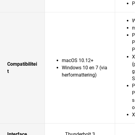
P
W
m
P
P
P
X
macOS 10.12+
Compatibilitei
(
Windows 10 en 7 (via
t
g
herformattering)
S
P
P
s
o
X
Interface
Thunderbolt 3