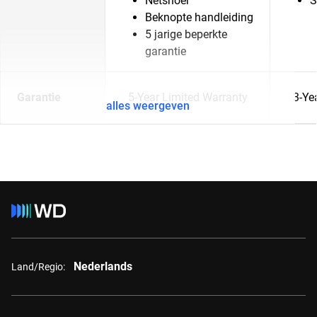
Netsnoer
S
Beknopte handleiding
5 jarige beperkte
garantie
Garantie
5-Year Limited Warranty
3-Ye
alles weergeven
Nederlands
Land/Regio: