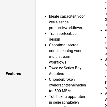
v
v
m
Ideale capaciteit voor
g
veeleisende
u
productieworkflows
E
Transporteerbaar
v
design
v
Geoptimaliseerde
b
ondersteuning voor
o
multi-stream
S
workflows
M
Twee ev Series Bay
e
Features
Adapters
k
Ononderbroken
s
overdrachtssnelheden
b
tot 500 MB/s
V
Tot 5 extra apparaten
W
in serie schakelen
o