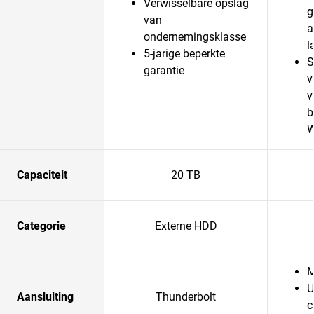
Verwisselbare opslag
g
van
a
ondernemingsklasse
l
5-jarige beperkte
S
garantie
v
v
b
W
Capaciteit
20 TB
Categorie
Externe HDD
M
U
Aansluiting
Thunderbolt
c