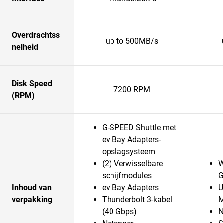
Overdrachtss
up to 500MB/s
nelheid
Disk Speed
7200 RPM
(RPM)
G-SPEED Shuttle met
ev Bay Adapters-
opslagsysteem
(2) Verwisselbare
W
schijfmodules
G
Inhoud van
ev Bay Adapters
U
verpakking
Thunderbolt 3-kabel
M
(40 Gbps)
N