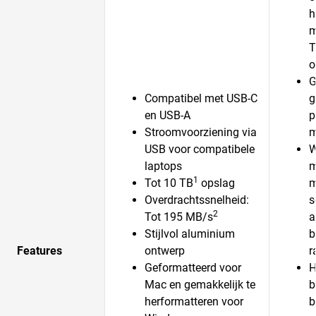
h
m
T
o
G
Compatibel met USB-C
g
en USB-A
p
Stroomvoorziening via
m
USB voor compatibele
W
laptops
m
1
Tot 10 TB
opslag
m
Overdrachtssnelheid:
s
2
Tot 195 MB/s
a
Stijlvol aluminium
b
Features
ontwerp
r
Geformatteerd voor
H
Mac en gemakkelijk te
b
herformatteren voor
b