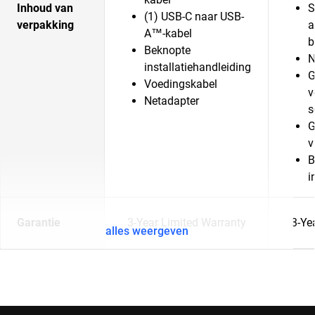
Inhoud van
S
(1) USB-C naar USB-
verpakking
a
A™-kabel
b
Beknopte
N
installatiehandleiding
G
Voedingskabel
v
Netadapter
s
G
v
B
i
Garantie
3-Year Limited Warranty
3-Ye
alles weergeven