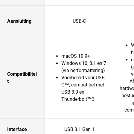
Aansluiting
USB-C
W
h
macOS 10.9+
m
Windows 10, 8.1 en 7
(
(via herformattering)
Compatibilitei
v
Voorbereid voor USB-
t
Af
C™; compatibel met
hardwa
USB 3.0 en
bestu
Thunderbolt™3
g
comp
Interface
USB 3.1 Gen 1