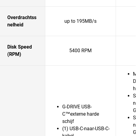
Overdrachtss
up to 195MB/s
nelheid
Disk Speed
5400 RPM
(RPM)
M
D
h
S
n
G-DRIVE USB-
G
C™externe harde
S
schijf
n
(1) USB-C-naar-USB-C-
G
kabel