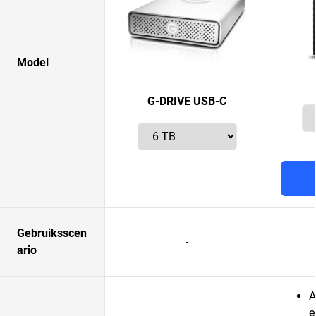
Model
G-DRIVE USB-C
Gebruiksscen
-
ario
A
e