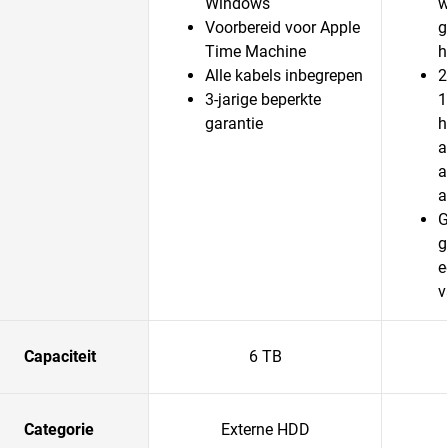
Windows
w
Voorbereid voor Apple
g
Time Machine
h
Alle kabels inbegrepen
2
3-jarige beperkte
1
garantie
h
a
a
a
G
g
e
v
Capaciteit
6 TB
Categorie
Externe HDD