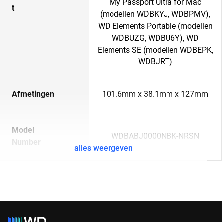
My Passport Ultra for Mac
t
(modellen WDBKYJ, WDBPMV),
WD Elements Portable (modellen
WDBUZG, WDBU6Y), WD
Elements SE (modellen WDBEPK,
WDBJRT)
Afmetingen
101.6mm x 38.1mm x 127mm
Model
WDBABJ0000NBK-NRSN
Number
alles weergeven