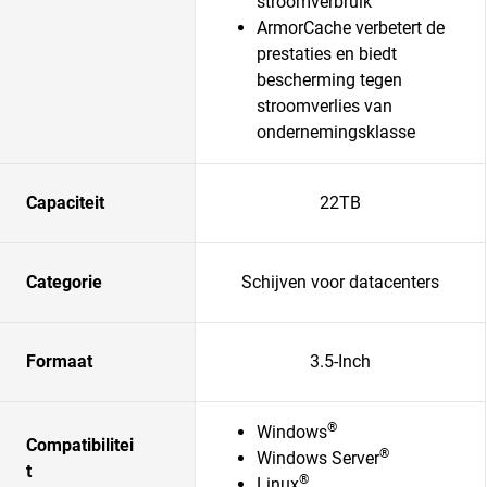
stroomverbruik
ArmorCache verbetert de
prestaties en biedt
bescherming tegen
stroomverlies van
ondernemingsklasse
Capaciteit
22TB
Categorie
Schijven voor datacenters
Formaat
3.5-Inch
®
Windows
Compatibilitei
®
Windows Server
t
®
Linux