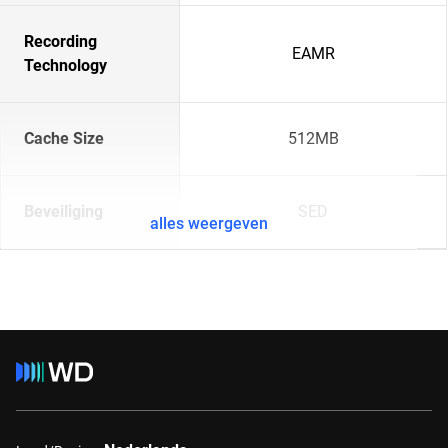
Recording
EAMR
Technology
Cache Size
512MB
Beveiliging
SED
alles weergeven