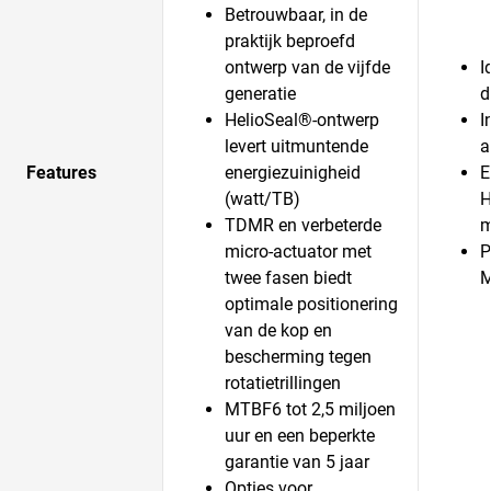
Betrouwbaar, in de
praktijk beproefd
ontwerp van de vijfde
I
generatie
d
HelioSeal®-ontwerp
I
levert uitmuntende
a
Features
energiezuinigheid
E
(watt/TB)
H
TDMR en verbeterde
m
micro-actuator met
P
twee fasen biedt
optimale positionering
van de kop en
bescherming tegen
rotatietrillingen
MTBF6 tot 2,5 miljoen
uur en een beperkte
garantie van 5 jaar
Opties voor