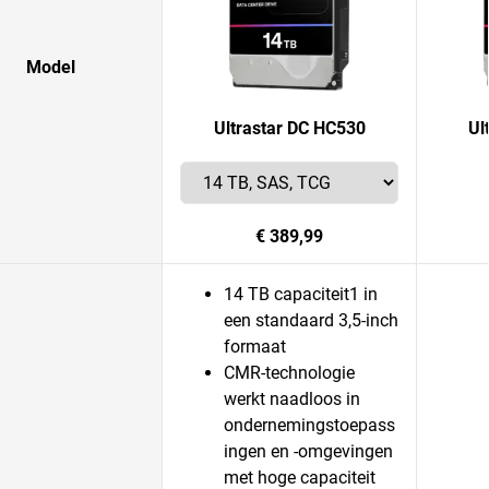
Model
Ultrastar DC HC530
Ul
€ 389,99
14 TB capaciteit1 in
een standaard 3,5-inch
formaat
CMR-technologie
werkt naadloos in
ondernemingstoepass
ingen en -omgevingen
met hoge capaciteit