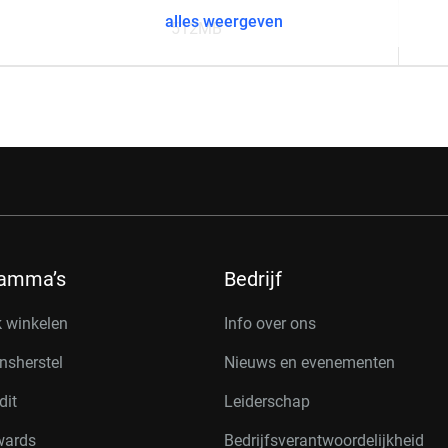
alles weergeven
512MB
ramma’s
Bedrijf
k winkelen
Info over ons
nsherstel
Nieuws en evenementen
dit
Leiderschap
wards
Bedrijfsverantwoordelijkheid