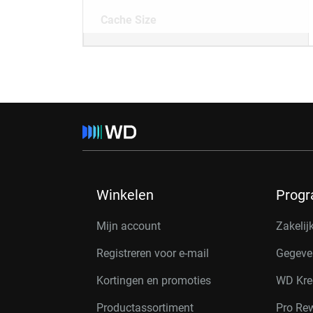
Cache Size
Winkelen
Prog
Mijn account
Zakelij
Registreren voor e-mail
Gegeve
Kortingen en promoties
WD Kre
Productassortiment
Pro Re