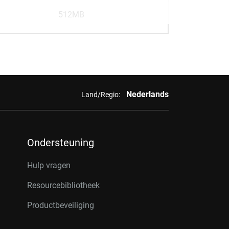
512MB
Nederlands
Land/Regio:
Ondersteuning
Hulp vragen
Resourcebibliotheek
Productbeveiliging