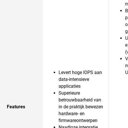
m
B
p
o
g
U
e
(
V
m
Levert hoge IOPS aan
U
data-intensieve
applicaties
Superieure
betrouwbaarheid van
Features
in de praktijk bewezen
hardware- en
firmwareontwerpen
Naadloze integratie