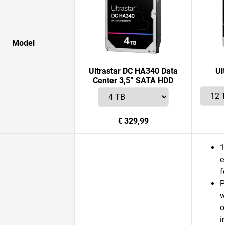
Model
Ultrastar DC HA340 Data
Ul
Center 3,5” SATA HDD
€ 329,99
1
e
f
P
w
o
i