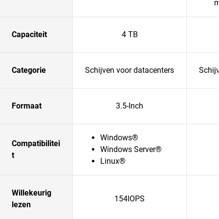
m
Capaciteit
4 TB
Categorie
Schijven voor datacenters
Schij
Formaat
3.5-Inch
Windows®
Compatibilitei
Windows Server®
t
Linux®
Willekeurig
154IOPS
lezen