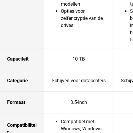
modellen
t
Opties voor
S
zelfencryptie van de
b
drives
i
h
f
Capaciteit
10 TB
Categorie
Schijven voor datacenters
Schij
Formaat
3.5-Inch
Compatibel met
Compatibilitei
Windows, Windows
t