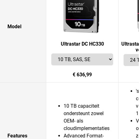
Model
Ultrastar DC HC330
Ultrast
v
€ 636,99
'
c
10 TB capaciteit
v
ondersteunt zowel
1
OEM- als
V
cloudimplementaties
o
Features
Advanced Format-
z