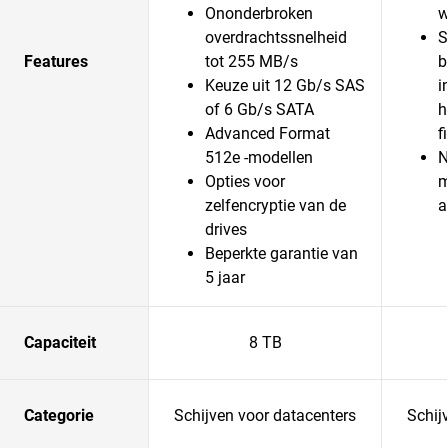
Ononderbroken
w
overdrachtssnelheid
S
Features
tot 255 MB/s
b
Keuze uit 12 Gb/s SAS
i
of 6 Gb/s SATA
h
Advanced Format
f
512e -modellen
N
Opties voor
m
zelfencryptie van de
a
drives
Beperkte garantie van
5 jaar
Capaciteit
8 TB
Categorie
Schijven voor datacenters
Schij