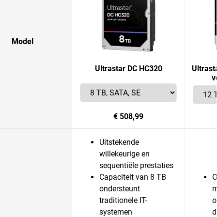
Model
Ultrastar DC HC320
Ultras
v
€ 508,99
Uitstekende
willekeurige en
sequentiële prestaties
Capaciteit van 8 TB
O
ondersteunt
m
traditionele IT-
o
systemen
d