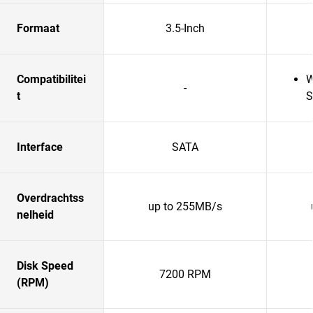
Formaat
3.5-Inch
Compatibilitei
W
-
t
S
Interface
SATA
Overdrachtss
up to 255MB/s
nelheid
Disk Speed
7200 RPM
(RPM)