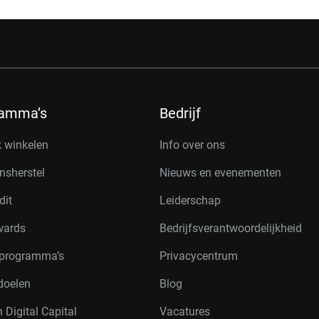
ramma’s
Bedrijf
k winkelen
Info over ons
nsherstel
Nieuws en evenementen
dit
Leiderschap
wards
Bedrijfsverantwoordelijkheid
rprogramma’s
Privacycentrum
doelen
Blog
 Digital Capital
Vacatures