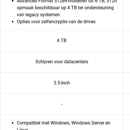
Advanced Format 512e9-modellen tot 6 TB; 512n
opmaak beschikbaar op 4 TB ter ondersteuning
van legacy systemen
Opties voor zelfencryptie van de drives
4 TB
Schijven voor datacenters
3.5-Inch
-
Compatibel met Windows, Windows Server en
Linux