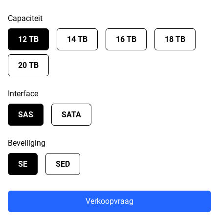
Capaciteit
12 TB
14 TB
16 TB
18 TB
20 TB
Interface
SAS
SATA
Beveiliging
SE
SED
Verkoopvraag