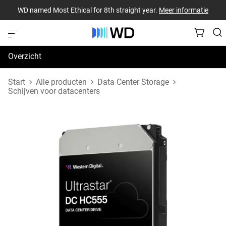
WD named Most Ethical for 8th straight year.
Meer informatie
Overzicht
Specificaties
Start
Alle producten
Data Center Storage
Schijven voor datacenters
Support en bronnen