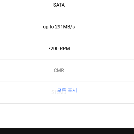
SATA
up to 291MB/s
7200 RPM
CMR
모두 표시
512MB