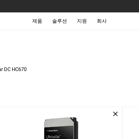
제품
솔루션
지원
회사
tar DC HC670