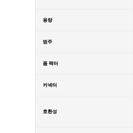
용량
범주
폼 팩터
커넥터
호환성