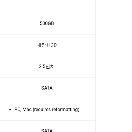
500GB
내장 HDD
2.5인치
SATA
PC, Mac (requires reformatting)
SATA