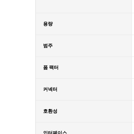
용량
범주
폼 팩터
커넥터
호환성
인터페이스