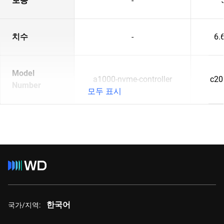
보증
-
치수
-
6.6
Model
a1000-nvme-controller
c20
Number
모두 표시
한국어
국가/지역: