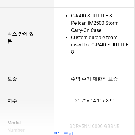
G-RAID SHUTTLE 8
Pelican iM2500 Storm
Carry-On Case
박스 안에 있
Custom durable foam
음
insert for G-RAID SHUTTLE
8
보증
수명 주기 제한적 보증
치수
21.7" x 14.1" x 8.9"
Model
SDPA5NN-0000-GBSNB
Number
모두 표시