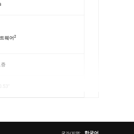
s
2
프트웨어
보증
0.53"
한국어
국가/지역: