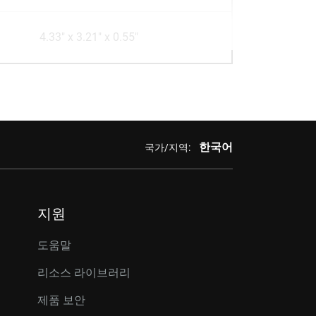
4.33" x 3.21" x 0.55"
한국어
국가/지역:
지원
도움말
리소스 라이브러리
제품 보안