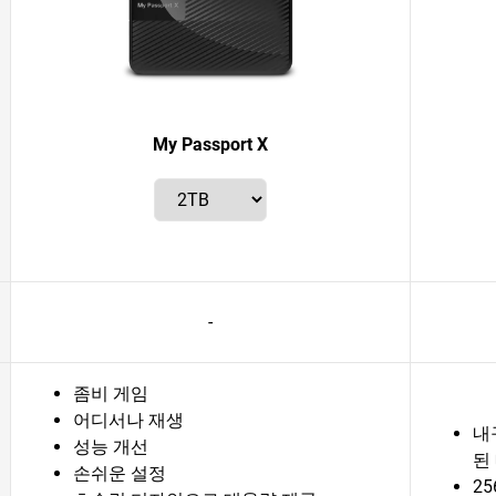
My Passport X
-
좀비 게임
어디서나 재생
내
성능 개선
된
손쉬운 설정
2