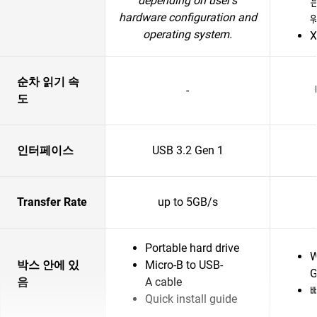
depending on user’s
hardware configuration and
operating system.
X
순차 읽기 속
-
도
인터페이스
USB 3.2 Gen 1
Transfer Rate
up to 5GB/s
Portable hard drive
W
박스 안에 있
Micro-B to USB-
G
음
A cable
Quick install guide