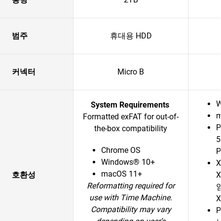
범주
휴대용 HDD
커넥터
Micro B
W
System Requirements
m
Formatted exFAT for out-of-
P
the-box compatibility
Chrome OS
Windows® 10+
X
macOS 11+
호환성
X
Reformatting required for
임
use with Time Machine.
Compatibility may vary
P