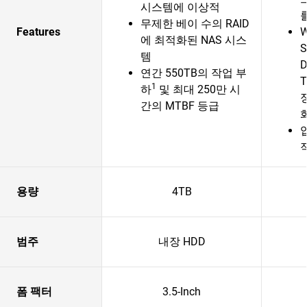
시스템에 이상적
무제한 베이 수의 RAID
Features
W
에 최적화된 NAS 시스
S
템
D
연간 550TB의 작업 부
T
1
하
및 최대 250만 시
간의 MTBF 등급
용량
4TB
범주
내장 HDD
폼 팩터
3.5-Inch