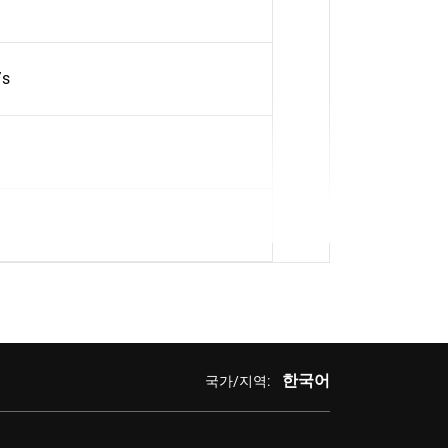
/s
한국어
국가/지역: