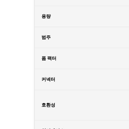
용량
범주
폼 팩터
커넥터
호환성